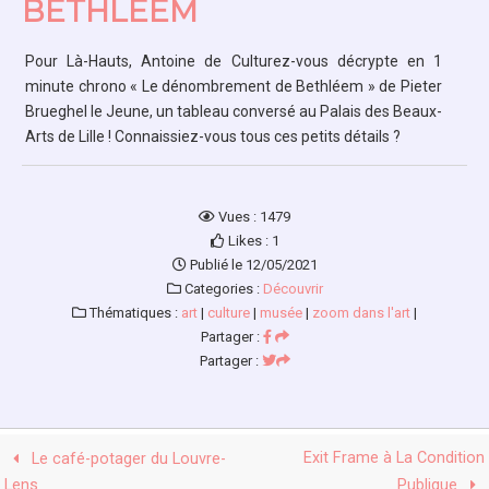
BETHLÉEM
Pour Là-Hauts, Antoine de
Culturez-vous
décrypte en 1
minute chrono « Le dénombrement de Bethléem » de Pieter
Brueghel le Jeune, un tableau conversé au
Palais des Beaux-
Arts de Lille
! Connaissiez-vous tous ces petits détails ?
Vues : 1479
Likes : 1
Publié le 12/05/2021
Categories :
Découvrir
Thématiques :
art
|
culture
|
musée
|
zoom dans l'art
|
Partager :
Partager :
Exit Frame à La Condition
Le café-potager du Louvre-
Lens
Publique