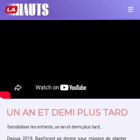
UN AN ET DEMI PLUS TARD
Sensibiliser les enfants, un an et demi plus tard…
Depuis 2019, Beeforest se donne pour mission de planter