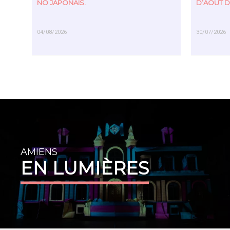
NÔ JAPONAIS.
D’AOÛT D
04/08/2026
30/07/2026
EN SAVOIR PLUS
EN SAVOIR PL
AMIENS
EN LUMIÈRES