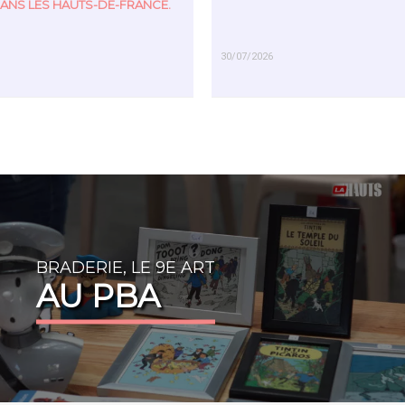
ANS LES HAUTS-DE-FRANCE.
30/07/2026
US
EN SAVOIR PLUS
BRADERIE, LE 9E ART
AU PBA