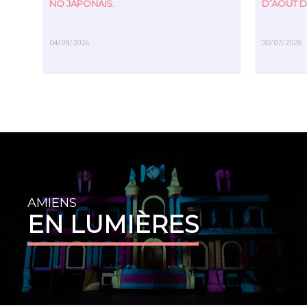
NÔ JAPONAIS.
D’AOÛT D
04/08/2026
30/07/2026
EN SAVOIR PLUS
EN SAVOIR PL
AMIENS
EN LUMIÈRES