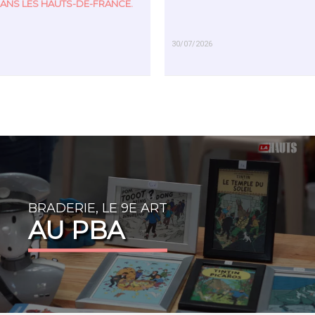
ANS LES HAUTS-DE-FRANCE.
30/07/2026
US
EN SAVOIR PLUS
BRADERIE, LE 9E ART
AU PBA