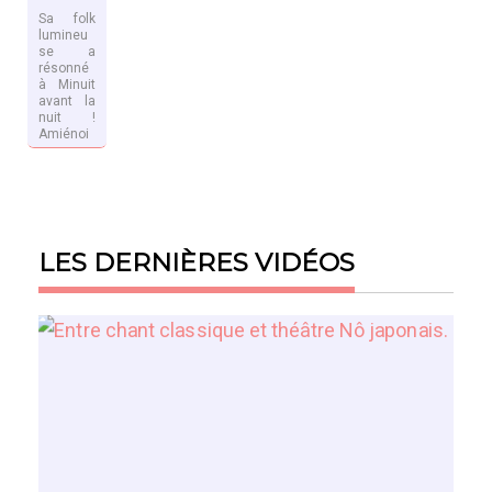
Sa folk
lumineu
se a
résonné
à Minuit
avant la
nuit !
Amiénoi
s
d’adoptio
EN SAVOIR
n depuis
PLUS
13 ans,
Louis
Aguilar
nous
LES DERNIÈRES VIDÉOS
emmène
dans les
rues de
sa ville
avant
son
concert
à Minuit
avant la
nuit. Une
ville qu’il
porte
fièremen
t et qui