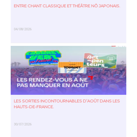
l’a vu
ENTRE CHANT CLASSIQUE ET THÉÂTRE NÔ JAPONAIS.
devenir
l’une des
figures
de la
scène...
04/08/2026
EN SAVOIR PLUS
LES SORTIES INCONTOURNABLES D’AOÛT DANS LES
HAUTS-DE-FRANCE.
30/07/2026