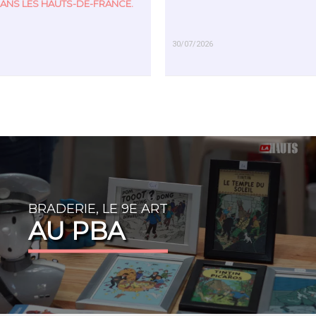
ANS LES HAUTS-DE-FRANCE.
30/07/2026
US
EN SAVOIR PLUS
BRADERIE, LE 9E ART
AU PBA