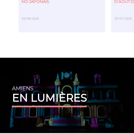
NÔ JAPONAIS.
D’AOÛT D
04/08/2026
30/07/2026
EN SAVOIR PLUS
EN SAVOIR PL
AMIENS
EN LUMIÈRES