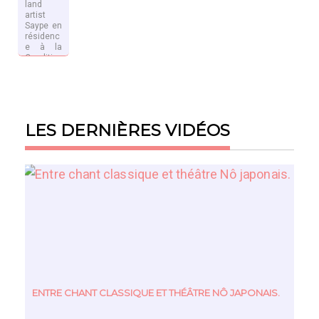
land
artist
Saype en
résidenc
e à la
Conditio
n
EN SAVOIR
Publique
PLUS
pour la
nouvelle
saison
Urbain⸱
LES DERNIÈRES VIDÉOS
es.
ENTRE CHANT CLASSIQUE ET THÉÂTRE NÔ JAPONAIS.