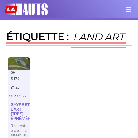
ÉTIQUETTE :
LAND ART
5470
20
26/05/2022
SAYPE ET
L’ART
(TRÈS)
ÉPHÉMÈRE
Rencontr
e avec le
street et