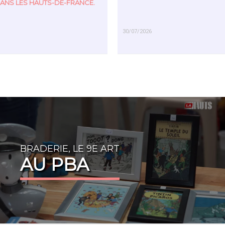
ANS LES HAUTS-DE-FRANCE.
30/07/2026
US
EN SAVOIR PLUS
BRADERIE, LE 9E ART
AU PBA