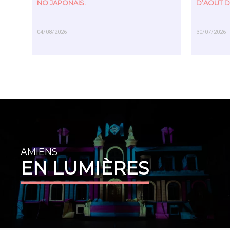
NÔ JAPONAIS.
D’AOÛT D
04/08/2026
30/07/2026
EN SAVOIR PLUS
EN SAVOIR PL
AMIENS
EN LUMIÈRES