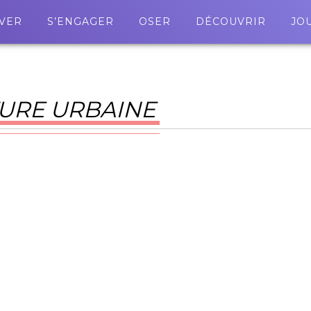
VER
S’ENGAGER
OSER
DÉCOUVRIR
JO
URE URBAINE