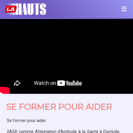
SE FORMER POUR AIDER
Se former pour aider
2ASD comme Attestation d’Aptitude à la Santé à Domicile,