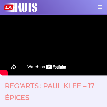
REG’ARTS : PAUL KLEE – 17
ÉPICES