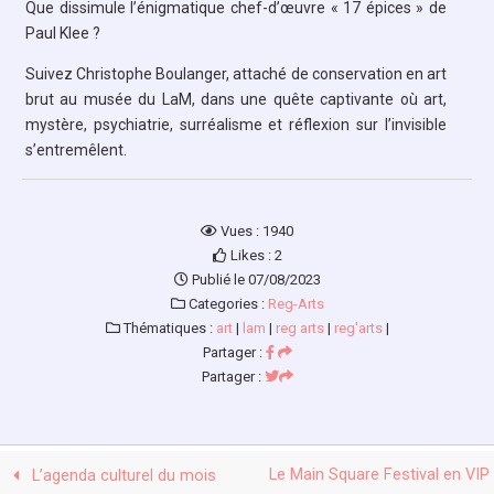
Que dissimule l’énigmatique chef-d’œuvre « 17 épices » de
Paul Klee ?
Suivez Christophe Boulanger, attaché de conservation en art
brut au musée du LaM, dans une quête captivante où art,
mystère, psychiatrie, surréalisme et réflexion sur l’invisible
s’entremêlent.
Vues : 1940
Likes : 2
Publié le 07/08/2023
Categories :
Reg-Arts
Thématiques :
art
|
lam
|
reg arts
|
reg'arts
|
Partager :
Partager :
Le Main Square Festival en VIP
L’agenda culturel du mois