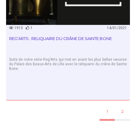
1913
1
14/01/2021
REG’ARTS : RELIQUAIRE DU CRÂNE DE SAINTE BONE
Suite de notre série Reg'Arts qui met en avant les plus belles oeuvres
du Palais des Beaux-Arts de Lille avec le reliquaire du crâne de Sainte
Bone.
1
2
EN SAVOIR PLUS