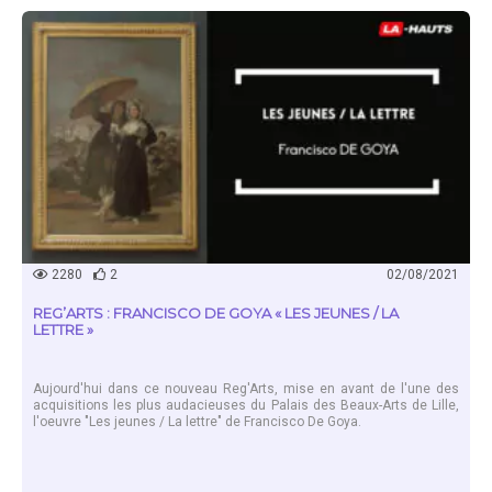
EN SAVOIR PLUS
2280
2
02/08/2021
REG’ARTS : FRANCISCO DE GOYA « LES JEUNES / LA
LETTRE »
Aujourd'hui dans ce nouveau Reg'Arts, mise en avant de l'une des
acquisitions les plus audacieuses du Palais des Beaux-Arts de Lille,
l'oeuvre "Les jeunes / La lettre" de Francisco De Goya.