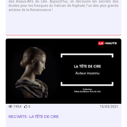
des Beaux-Arts de Lille. Aujourd'hui, on découvre les secrets des
études pour les fresques du Vatican de Raphaël, l'un des plus grands
artistes de la Renaissance !
EN SAVOIR PLUS
1954
0
15/03/2021
REG’ARTS : LA TÊTE DE CIRE