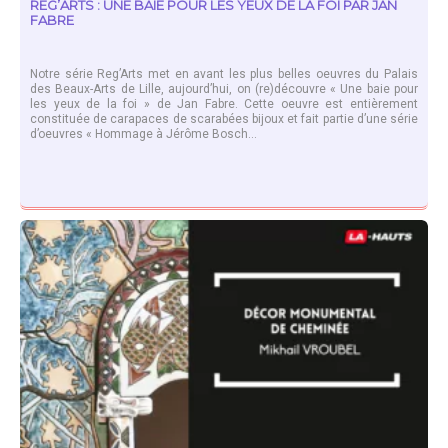
REG’ARTS : UNE BAIE POUR LES YEUX DE LA FOI PAR JAN
FABRE
Notre série Reg’Arts met en avant les plus belles oeuvres du Palais
des Beaux-Arts de Lille, aujourd’hui, on (re)découvre « Une baie pour
les yeux de la foi » de Jan Fabre. Cette oeuvre est entièrement
constituée de carapaces de scarabées bijoux et fait partie d’une série
d’oeuvres « Hommage à Jérôme Bosch...
EN SAVOIR PLUS