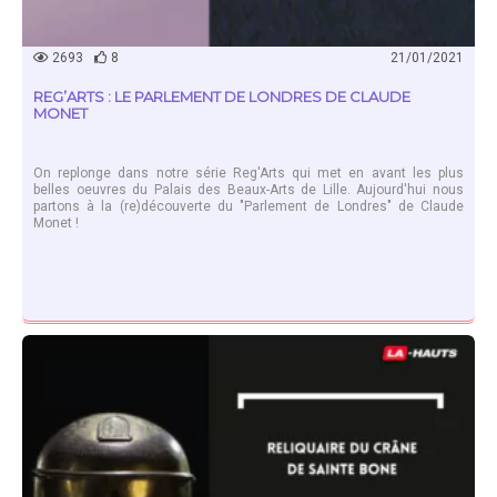
2693
8
21/01/2021
REG’ARTS : LE PARLEMENT DE LONDRES DE CLAUDE
MONET
On replonge dans notre série Reg'Arts qui met en avant les plus
belles oeuvres du Palais des Beaux-Arts de Lille. Aujourd'hui nous
partons à la (re)découverte du "Parlement de Londres" de Claude
Monet !
EN SAVOIR PLUS