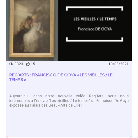
3323
15
19/08/2021
REG’ARTS : FRANCISCO DE GOYA « LES VIEILLES / LE
TEMPS »
Aujourd'hui, dans notre nouvelle vidéo Reg'Arts, nous nous
intéressons à l'oeuvre "Les vieilles / Le temps" de Francisco De Goya
exposée au Palais des Beaux-Arts de Lille !