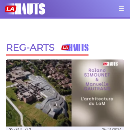
REG-ARTS
7913
3
26/01/2024