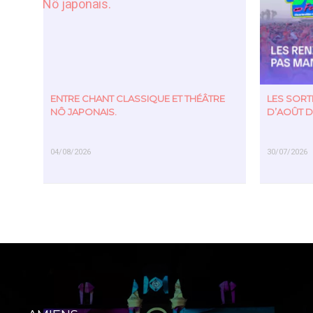
ENTRE CHANT CLASSIQUE ET THÉÂTRE
LES SOR
NÔ JAPONAIS.
D’AOÛT D
04/08/2026
30/07/2026
EN SAVOIR PLUS
EN SAVOIR PL