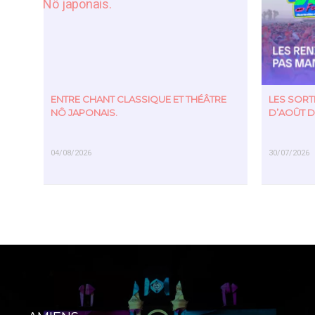
ENTRE CHANT CLASSIQUE ET THÉÂTRE
LES SOR
NÔ JAPONAIS.
D’AOÛT D
04/08/2026
30/07/2026
EN SAVOIR PLUS
EN SAVOIR PL