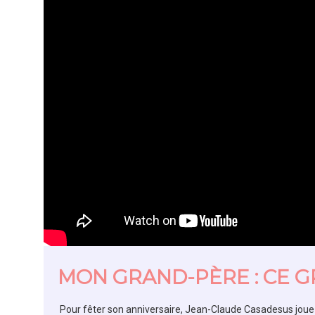
MON GRAND-PÈRE : CE 
Pour fêter son anniversaire, Jean-Claude Casadesus joue a