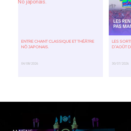
ENTRE CHANT CLASSIQUE ET THÉÂTRE
LES SOR
NÔ JAPONAIS.
D’AOÛT D
04/08/2026
30/07/2026
EN SAVOIR PLUS
EN SAVOIR PL