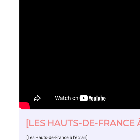
[LES HAUTS-DE-FRANCE À
[Les Hauts-de-France à l’écran]