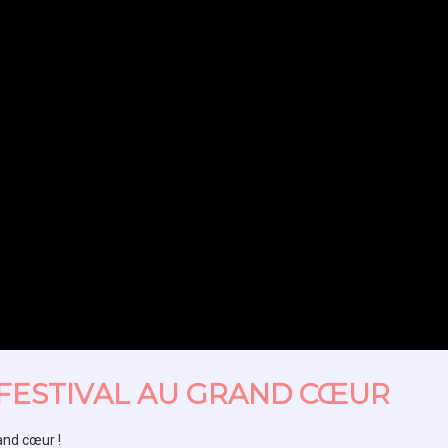
N FESTIVAL AU GRAND CŒUR
rand cœur !