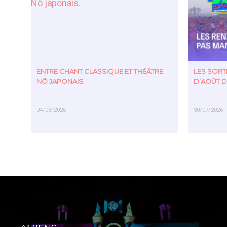
ENTRE CHANT CLASSIQUE ET THÉÂTRE
LES SOR
NÔ JAPONAIS.
D’AOÛT D
04/08/2026
30/07/2026
EN SAVOIR PLUS
EN SAVOIR PL