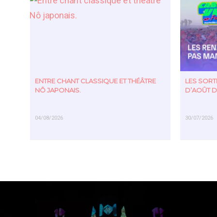
ENTRE CHANT CLASSIQUE ET THÉÂTRE
LES SOR
NÔ JAPONAIS.
D’AOÛT D
04/08/2026
30/07/2026
EN SAVOIR PLUS
EN SAVOIR PL