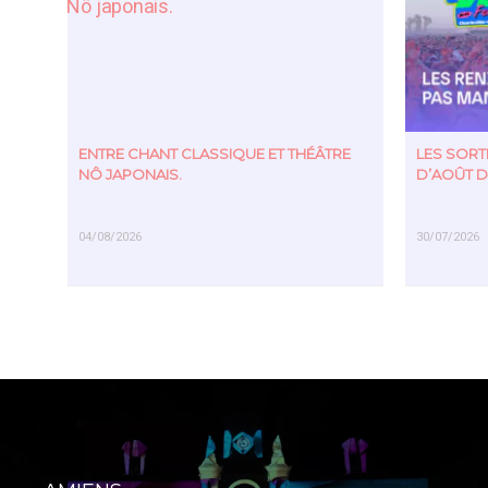
ENTRE CHANT CLASSIQUE ET THÉÂTRE
LES SOR
NÔ JAPONAIS.
D’AOÛT D
04/08/2026
30/07/2026
EN SAVOIR PLUS
EN SAVOIR PL