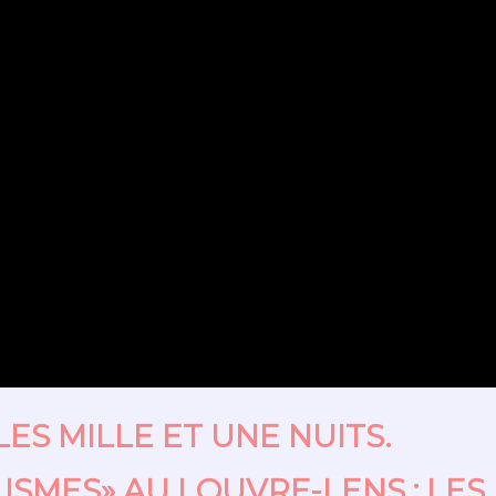
LES MILLE ET UNE NUITS.
ISMES» AU LOUVRE-LENS : LES