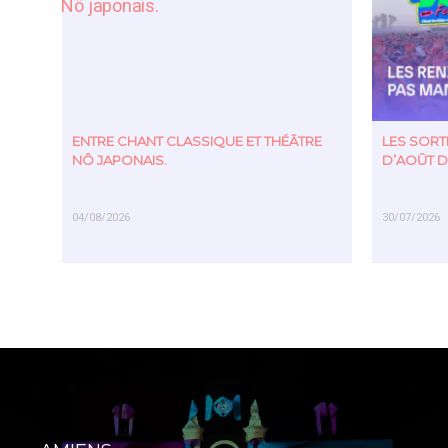
ENTRE CHANT CLASSIQUE ET THÉÂTRE
LES SOR
NÔ JAPONAIS.
D’AOÛT D
04/08/2026
30/07/2026
EN SAVOIR PLUS
EN SAVOIR PL