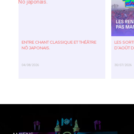
ENTRE CHANT CLASSIQUE ET THÉÂTRE
LES SOR
NÔ JAPONAIS.
D’AOÛT D
04/08/2026
30/07/2026
EN SAVOIR PLUS
EN SAVOIR PL